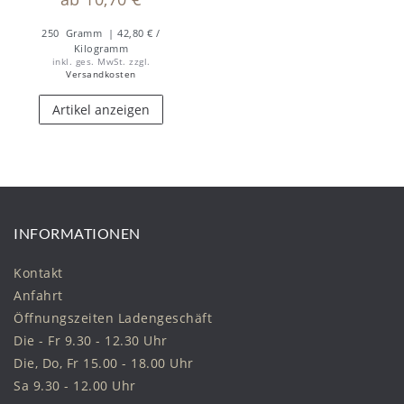
250
Gramm
| 42,80 € /
Kilogramm
inkl. ges. MwSt.
zzgl.
Versandkosten
Artikel anzeigen
INFORMATIONEN
Kontakt
Anfahrt
Öffnungszeiten Ladengeschäft
Die - Fr 9.30 - 12.30 Uhr
Die, Do, Fr 15.00 - 18.00 Uhr
Sa 9.30 - 12.00 Uhr