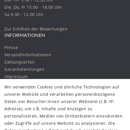
Die, Do, Fr 15.00 - 18.00 Uhr
Sa 9.30 - 12.00 Uhr
Zur Echtheit der Bewertungen
INFORMATIONEN
Presse
Versandinformationen
Zahlungsarten
Garantieleistungen
Impressum
Daten­schutz­erklärung
Wir verwenden Cookies und ähnliche Technologien auf
AGB
unserer Website und verarbeiten personenbezogene
Widerrufs­recht
Daten von Besucher:innen unserer Webseite (z.B. IP-
Vertrag widerrufen
Adresse), um z.B. Inhalte und Anzeigen zu
personalisieren, Medien von Drittanbietern einzubinden
STAY CONNECTED
oder Zugriffe auf unsere Website zu analysieren. Die