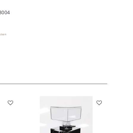
03004
sten