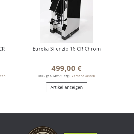
CR
Eureka Silenzio 16 CR Chrom
499,00 €
0.5
K
sten
inkl. ges. MwSt.
zzgl.
Versandkosten
inkl
Artikel anzeigen