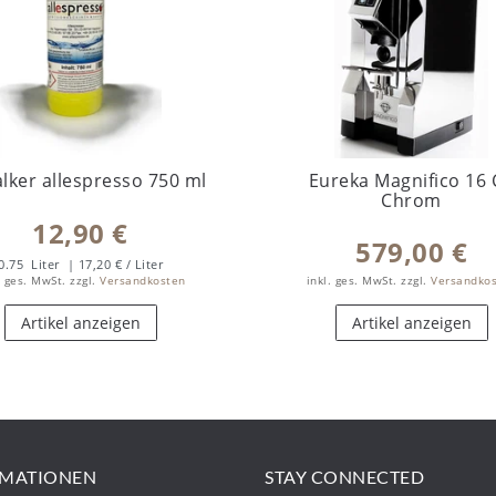
lker allespresso 750 ml
Eureka Magnifico 16 
Chrom
12,90 €
579,00 €
0.75
Liter
| 17,20 € / Liter
. ges. MwSt.
zzgl.
Versandkosten
inkl. ges. MwSt.
zzgl.
Versandko
Artikel anzeigen
Artikel anzeigen
RMATIONEN
STAY CONNECTED