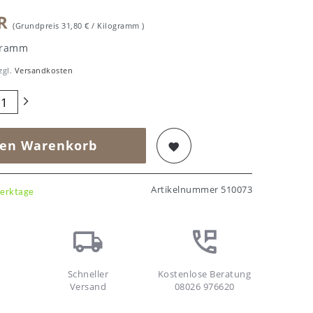
UR
(Grundpreis
31,80 € / Kilogramm
)
gramm
zgl.
Versandkosten
den Warenkorb
Artikelnummer
510073
Werktage
Schneller
Kostenlose Beratung
Versand
08026 976620