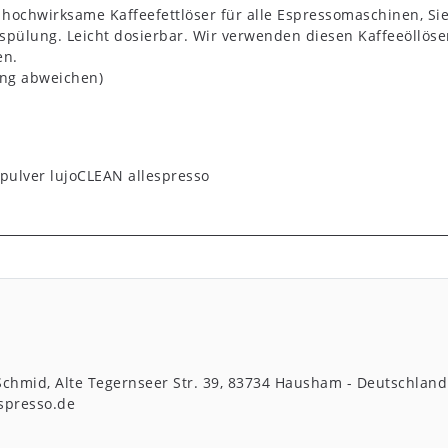
r hochwirksame Kaffeefettlöser für alle Espressomaschinen, Si
lung. Leicht dosierbar. Wir verwenden diesen Kaffeeöllöser
en.
ung abweichen)
pulver lujoCLEAN allespresso
 Schmid
Alte Tegernseer Str.
39
83734
Hausham
Deutschland
spresso.de