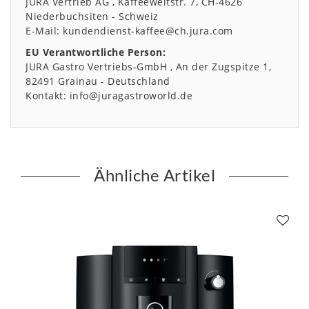
JURA Vertrieb AG
Kaffeeweltstr.
7
CH-4626
Niederbuchsiten
Schweiz
E-Mail:
kundendienst-kaffee@ch.jura.com
EU Verantwortliche Person:
JURA Gastro Vertriebs-GmbH
An der Zugspitze
1
82491
Grainau
Deutschland
Kontakt:
info@juragastroworld.de
Ähnliche Artikel