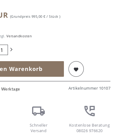
EUR
(Grundpreis
995,00 € / Stück
)
zgl.
Versandkosten
den Warenkorb
Artikelnummer
10107
20 Werktage
Schneller
Kostenlose Beratung
Versand
08026 976620