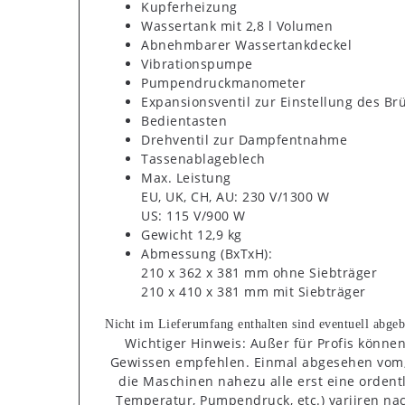
Kupferheizung
Wassertank mit 2,8 l Volumen
Abnehmbarer Wassertankdeckel
Vibrationspumpe
Pumpendruckmanometer
Expansionsventil zur Einstellung des Br
Bedientasten
Drehventil zur Dampfentnahme
Tassenablageblech
Max. Leistung
EU, UK, CH, AU: 230 V/1300 W
US: 115 V/900 W
Gewicht 12,9 kg
Abmessung (BxTxH):
210 x 362 x 381 mm ohne Siebträger
210 x 410 x 381 mm mit Siebträger
Nicht im Lieferumfang enthalten sind eventuell abgeb
Wichtiger Hinweis: Außer für Profis könne
Gewissen empfehlen. Einmal abgesehen vom, f
die Maschinen nahezu alle erst eine ordent
Temperatur, Pumpendruck, etc.) variiren na