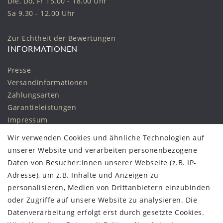
Die, Do, Fr 15.00 - 18.00 Uhr
Sa 9.30 - 12.00 Uhr
Zur Echtheit der Bewertungen
INFORMATIONEN
Presse
Versandinformationen
Zahlungsarten
Garantieleistungen
Impressum
Daten­schutz­erklärung
Wir verwenden Cookies und ähnliche Technologien auf
AGB
unserer Website und verarbeiten personenbezogene
Widerrufs­recht
Daten von Besucher:innen unserer Webseite (z.B. IP-
Vertrag widerrufen
Adresse), um z.B. Inhalte und Anzeigen zu
personalisieren, Medien von Drittanbietern einzubinden
STAY CONNECTED
oder Zugriffe auf unsere Website zu analysieren. Die
Datenverarbeitung erfolgt erst durch gesetzte Cookies.