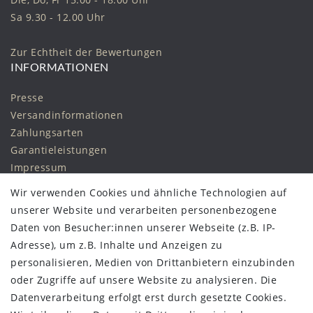
Sa 9.30 - 12.00 Uhr
Zur Echtheit der Bewertungen
INFORMATIONEN
Presse
Versandinformationen
Zahlungsarten
Garantieleistungen
Impressum
Daten­schutz­erklärung
Wir verwenden Cookies und ähnliche Technologien auf
AGB
unserer Website und verarbeiten personenbezogene
Widerrufs­recht
Daten von Besucher:innen unserer Webseite (z.B. IP-
Vertrag widerrufen
Adresse), um z.B. Inhalte und Anzeigen zu
personalisieren, Medien von Drittanbietern einzubinden
STAY CONNECTED
oder Zugriffe auf unsere Website zu analysieren. Die
Datenverarbeitung erfolgt erst durch gesetzte Cookies.